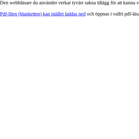
Den webbläsare du använder verkar tyvärr sakna tillägg för att kunna vi
EService
Pdf-filen (blanketten) kan istället laddas ned
och öppnas i valfri pdf-läs
-
Blankett
för
utskrift