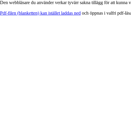
Den webbläsare du använder verkar tyvärr sakna tillägg för att kunna vi
EService
Pdf-filen (blanketten) kan istället laddas ned
och öppnas i valfri pdf-läs
-
Blankett
för
utskrift