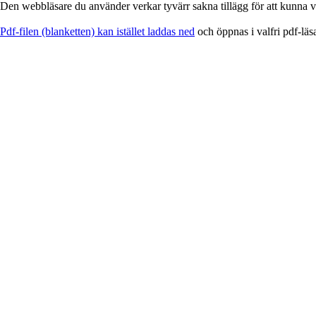
Den webbläsare du använder verkar tyvärr sakna tillägg för att kunna vi
EService
Pdf-filen (blanketten) kan istället laddas ned
och öppnas i valfri pdf-läs
-
Blankett
för
utskrift