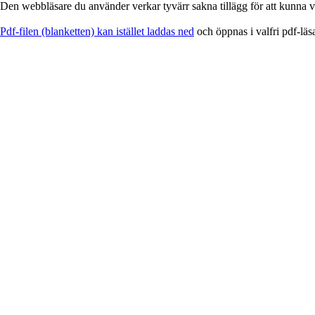
Den webbläsare du använder verkar tyvärr sakna tillägg för att kunna vi
EService
Pdf-filen (blanketten) kan istället laddas ned
och öppnas i valfri pdf-läs
-
Blankett
för
utskrift